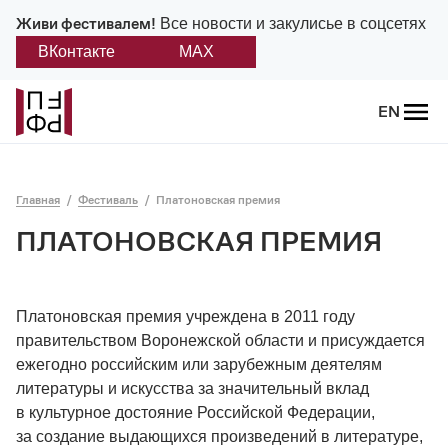
Живи фестивалем!
Все новости и закулисье в соцсетях
ВКонтакте
MAX
Назад
EN
О фестивале
Главная
Фестиваль
Платоновская премия
Платонов
ПЛАТОНОВСКАЯ ПРЕМИЯ
Положение о фестивале
Учредители и партнеры
Платоновская премия учреждена в 2011 году
правительством Воронежской области и присуждается
Дирекция
ежегодно российским или зарубежным деятелям
литературы и искусства за значительный вклад
Платоновская премия
в культурное достояние Российской Федерации,
за создание выдающихся произведений в литературе,
Отчеты и документы