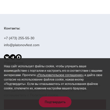
Контакты:
+7 (473) 255-55-30
info@platonovfest.com
Учредители:
Наш сайт использует файлы cookie, чтобы улучшить ваше
взаимодействие с порталом и настроить его в соответствии с вашими
интересами. Прочтите
«Пользовательское соглашение»
и дайте свое
Мы используем cookie
согласие на использование файлов cookie, нажав кнопку
«Подтвердить». Если вы отказываетесь от использования файлов
Мы используем файлы cookie, чтобы сайт работал лучше и
cookie, отключите их, изменив настройки вашего браузера.
был удобнее. Продолжая пользоваться сайтом, вы
соглашаетесь с Политикой cookie.
Создание сайта —
Cтудия Парфенова
Подтвердить
Принять