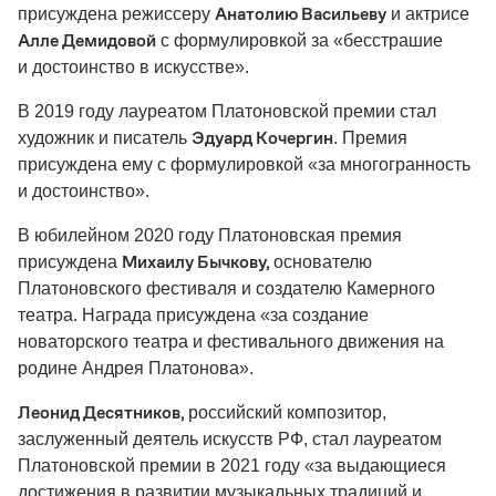
Анатолию Васильеву
присуждена режиссеру
и актрисе
Алле Демидовой
с формулировкой за «бесстрашие
и достоинство в искусстве».
В 2019 году лауреатом Платоновской премии стал
Эдуард Кочергин
художник и писатель
. Премия
присуждена ему с формулировкой «за многогранность
и достоинство».
В юбилейном 2020 году Платоновская премия
Михаилу Бычкову,
присуждена
основателю
Платоновского фестиваля и создателю Камерного
театра. Награда присуждена «за создание
новаторского театра и фестивального движения на
родине Андрея Платонова».
Леонид Десятников,
российский композитор,
заслуженный деятель искусств РФ, стал лауреатом
Платоновской премии в 2021 году «за выдающиеся
достижения в развитии музыкальных традиций и