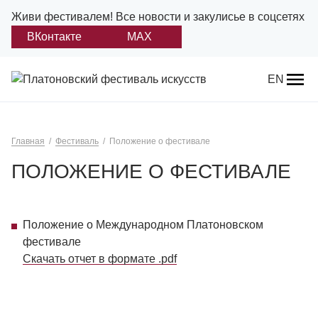
Живи фестивалем!
Все новости и закулисье в соцсетях
ВКонтакте
MAX
Назад
EN
О фестивале
Главная
Фестиваль
Положение о фестивале
Платонов
ПОЛОЖЕНИЕ О ФЕСТИВАЛЕ
Положение о фестивале
Учредители и партнеры
Положение о Международном Платоновском
фестивале
Дирекция
Скачать отчет в формате .pdf
Платоновская премия
Отчеты и документы