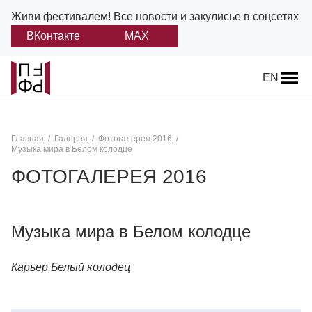
Живи фестивалем!
Все новости и закулисье в соцсетях
ВКонтакте
MAX
Назад
EN
О фестивале
Главная
Галерея
Фотогалерея 2016
Платонов
Музыка мира в Белом колодце
ФОТОГАЛЕРЕЯ 2016
Положение о фестивале
Учредители и партнеры
Музыка мира в Белом колодце
Дирекция
Карьер Белый колодец
Платоновская премия
Отчеты и документы