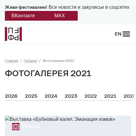
Живи фестивалем!
Все новости и закулисье в соцсетях
ВКонтакте
MAX
Назад
EN
О фестивале
Главная
Галерея
Фотогалерея 2021
Платонов
ФОТОГАЛЕРЕЯ 2021
Положение о фестивале
Учредители и партнеры
2026
2025
2024
2023
2022
2021
202
Дирекция
Платоновская премия
15 фото
Отчеты и документы