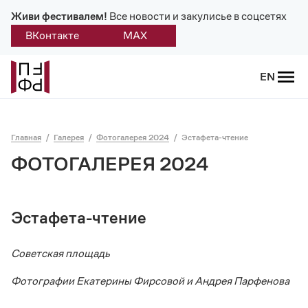
Живи фестивалем!
Все новости и закулисье в соцсетях
ВКонтакте
MAX
Назад
EN
О фестивале
Главная
Галерея
Фотогалерея 2024
Эстафета-чтение
Платонов
ФОТОГАЛЕРЕЯ 2024
Положение о фестивале
Учредители и партнеры
Эстафета-чтение
Дирекция
Советская площадь
Платоновская премия
Фотографии Екатерины Фирсовой и Андрея Парфенова
Отчеты и документы