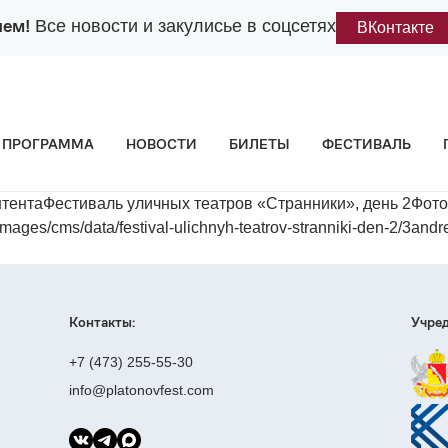
лем!
Все новости и закулисье в соцсетях
ВКонтакте
ПРОГРАММА
НОВОСТИ
БИЛЕТЫ
ФЕСТИВАЛЬ
тентаФестиваль уличных театров «Странники», день 2Фот
/cms/data/festival-ulichnyh-teatrov-stranniki-den-2/3andr
Контакты:
Учред
+7 (473) 255-55-30
info@platonovfest.com