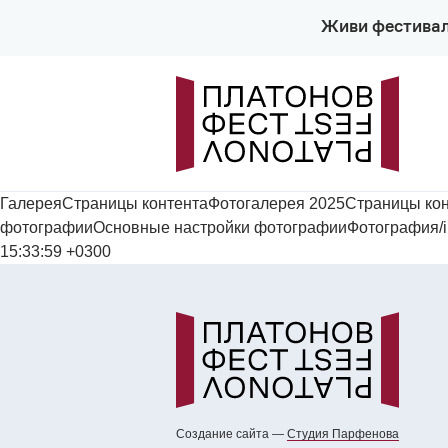
Живи фестива
ГалереяСтраницы контентаФотогалерея 2025Страницы кон
фотографииОсновные настройки фотографииФотография/images
15:33:59 +0300
Создание сайта —
Cтудия Парфенова