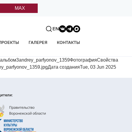
MAX
EN
ПРОЕКТЫ
ГАЛЕРЕЯ
КОНТАКТЫ
оальбом3andrey_parfyonov_1359ФотографияСвойства
ey_parfyonov_1359.jpgДата созданияTue, 03 Jun 2025
ители: