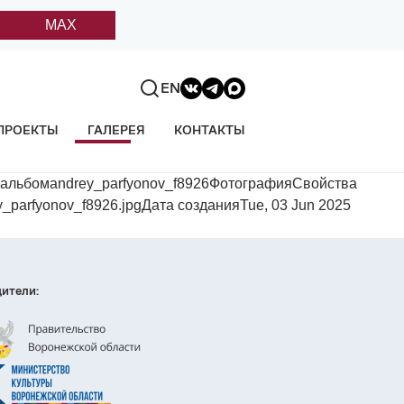
MAX
EN
ПРОЕКТЫ
ГАЛЕРЕЯ
КОНТАКТЫ
оальбомandrey_parfyonov_f8926ФотографияСвойства
y_parfyonov_f8926.jpgДата созданияTue, 03 Jun 2025
ители: