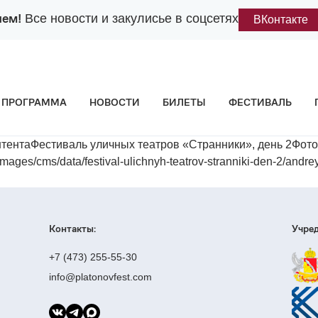
лем!
Все новости и закулисье в соцсетях
ВКонтакте
ПРОГРАММА
НОВОСТИ
БИЛЕТЫ
ФЕСТИВАЛЬ
тентаФестиваль уличных театров «Странники», день 2Фот
/cms/data/festival-ulichnyh-teatrov-stranniki-den-2/andre
Контакты:
Учред
+7 (473) 255-55-30
info@platonovfest.com