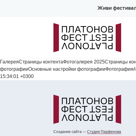
Живи фестива
ГалереяСтраницы контентаФотогалерея 2025Страницы кон
фотографииОсновные настройки фотографииФотография/images
15:34:01 +0300
Создание сайта —
Cтудия Парфенова