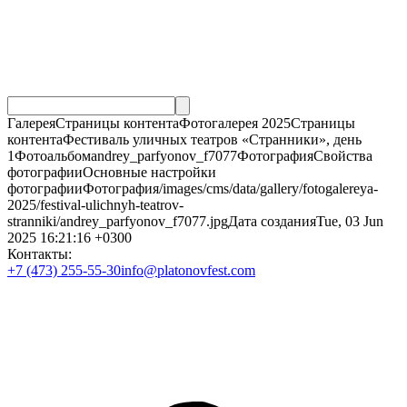
ГалереяСтраницы контентаФотогалерея 2025Страницы
контентаФестиваль уличных театров «Странники», день
1Фотоальбомandrey_parfyonov_f7077ФотографияСвойства
фотографииОсновные настройки
фотографииФотография/images/cms/data/gallery/fotogalereya-
2025/festival-ulichnyh-teatrov-
stranniki/andrey_parfyonov_f7077.jpgДата созданияTue, 03 Jun
2025 16:21:16 +0300
Контакты:
+7 (473) 255-55-30
info@platonovfest.com