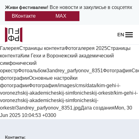
Живи фестивалем!
Все новости и закулисье в соцсетях
ВКонтакте
MAX
Назад
EN
О фестивале
ГалереяСтраницы контентаФотогалерея 2025Страницы
контентаКим Гехи и Воронежский академический
Платонов
симфонический
оркестрФотоальбом3andrey_parfyonov_8351ФотографияСв
Положение о фестивале
фотографииОсновные настройки
фотографииФотография/images/cms/data/kim-gehi-i-
Учредители и партнеры
voronezhskij-akademicheskij-simfonicheskij-orkestr/kim-gehi-i-
voronezhskij-akademicheskij-simfonicheskij-
Дирекция
orkestr/3andrey_parfyonov_8351.jpgДата созданияMon, 30
Jun 2025 10:04:53 +0300
Платоновская премия
Контакты:
Отчеты и документы