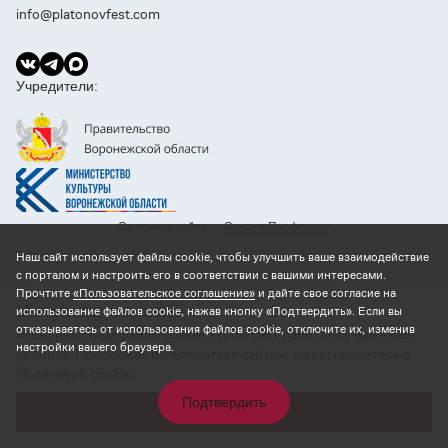
info@platonovfest.com
Учредители:
Создание сайта —
Cтудия Парфенова
Наш сайт использует файлы cookie, чтобы улучшить ваше взаимодействие
с порталом и настроить его в соответствии с вашими интересами.
Прочтите
«Пользовательское соглашение»
и дайте свое согласие на
использование файлов cookie, нажав кнопку «Подтвердить». Если вы
Мы используем cookie
отказываетесь от использования файлов cookie, отключите их, изменив
Мы используем файлы cookie, чтобы сайт работал лучше и был
настройки вашего браузера.
удобнее. Продолжая пользоваться сайтом, вы соглашаетесь с
Политикой cookie.
Подтвердить
Принять