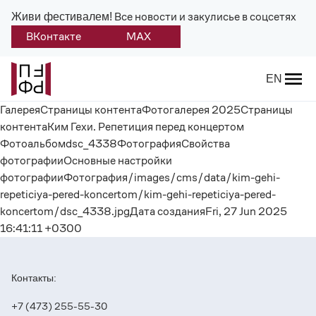
Все новости и закулисье в соцсетях
Живи фестивалем!
ВКонтакте
MAX
Назад
EN
ГалереяСтраницы контентаФотогалерея 2025Страницы
О фестивале
контентаКим Гехи. Репетиция перед концертом
Фотоальбомdsc_4338ФотографияСвойства
Платонов
фотографииОсновные настройки
фотографииФотография/images/cms/data/kim-gehi-
Положение о фестивале
repeticiya-pered-koncertom/kim-gehi-repeticiya-pered-
koncertom/dsc_4338.jpgДата созданияFri, 27 Jun 2025
Учредители и партнеры
16:41:11 +0300
Дирекция
Контакты:
Платоновская премия
+7 (473) 255-55-30
Отчеты и документы