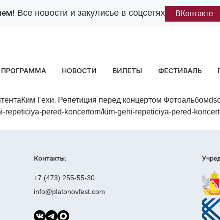
лем!
Все новости и закулисье в соцсетях
ВКонтакте
ПРОГРАММА
НОВОСТИ
БИЛЕТЫ
ФЕСТИВАЛЬ
нтентаКим Гехи. Репетиция перед концертом Фотоальбом
epeticiya-pered-koncertom/kim-gehi-repeticiya-pered-koncer
Контакты:
Учред
+7 (473) 255-55-30
info@platonovfest.com