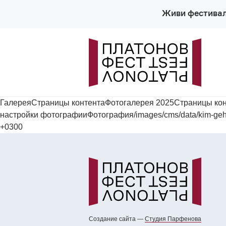
Живи фестива
ГалереяСтраницы контентаФотогалерея 2025Страницы ко
настройки фотографииФотография/images/cms/data/kim-gehi-r
+0300
Создание сайта —
Cтудия Парфенова