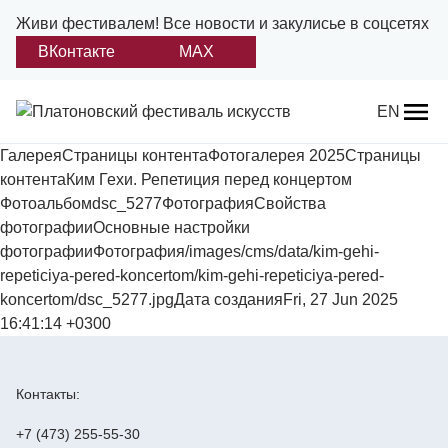
Живи фестивалем!
Все новости и закулисье в соцсетях
ВКонтакте
MAX
Назад
EN
ГалереяСтраницы контентаФотогалерея 2025Страницы
О фестивале
контентаКим Гехи. Репетиция перед концертом
Фотоальбомdsc_5277ФотографияСвойства
Платонов
фотографииОсновные настройки
фотографииФотография/images/cms/data/kim-gehi-
Положение о фестивале
repeticiya-pered-koncertom/kim-gehi-repeticiya-pered-
koncertom/dsc_5277.jpgДата созданияFri, 27 Jun 2025
Учредители и партнеры
16:41:14 +0300
Дирекция
Контакты:
Платоновская премия
+7 (473) 255-55-30
Отчеты и документы