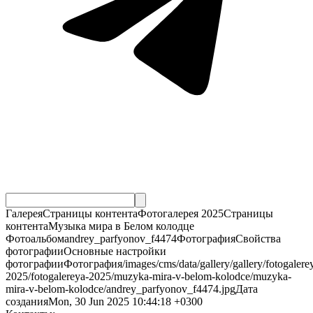
ГалереяСтраницы контентаФотогалерея 2025Страницы
контентаМузыка мира в Белом колодце
Фотоальбомandrey_parfyonov_f4474ФотографияСвойства
фотографииОсновные настройки
фотографииФотография/images/cms/data/gallery/gallery/fotogalere
2025/fotogalereya-2025/muzyka-mira-v-belom-kolodce/muzyka-
mira-v-belom-kolodce/andrey_parfyonov_f4474.jpgДата
созданияMon, 30 Jun 2025 10:44:18 +0300