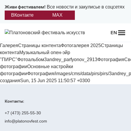
Живи фестивалем!
Все новости и закулисье в соцсетях
ВКонтакте
MAX
Назад
EN
О фестивале
ГалереяСтраницы контентаФотогалерея 2025Страницы
контентаМузыкальный опен-эйр
Платонов
"ПИРС"Фотоальбом3andrey_parfyonov_2913ФотографияСв
фотографииОсновные настройки
Положение о фестивале
фотографииФотография/images/cms/data/pirs/pirs/3andrey_
созданияSun, 15 Jun 2025 11:50:57 +0300
Учредители и партнеры
Контакты:
Дирекция
+7 (473) 255-55-30
Платоновская премия
info@platonovfest.com
Отчеты и документы