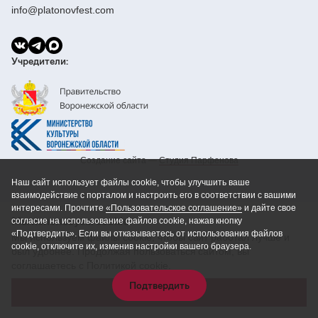
info@platonovfest.com
Учредители:
Создание сайта —
Cтудия Парфенова
Наш сайт использует файлы cookie, чтобы улучшить ваше
взаимодействие с порталом и настроить его в соответствии с вашими
интересами. Прочтите
«Пользовательское соглашение»
и дайте свое
Мы используем cookie
согласие на использование файлов cookie, нажав кнопку
«Подтвердить». Если вы отказываетесь от использования файлов
Мы используем файлы cookie, чтобы сайт работал лучше и
cookie, отключите их, изменив настройки вашего браузера.
был удобнее. Продолжая пользоваться сайтом, вы
соглашаетесь с Политикой cookie.
Подтвердить
Принять