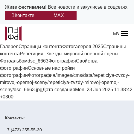
Живи фестивалем!
Все новости и закулисье в соцсетях
ВКонтакте
MAX
Назад
EN
О фестивале
ГалереяСтраницы контентаФотогалерея 2025Страницы
контентаРепетиция. Звёзды мировой оперной сцены
Платонов
Фотоальбомdsc_6663ФотографияСвойства
фотографииОсновные настройки
Положение о фестивале
фотографииФотография/images/cms/data/repeticiya-zvzdy-
mirovoj-opernoj-sceny/repeticiya-zvzdy-mirovoj-opernoj-
Учредители и партнеры
sceny/dsc_6663.jpgДата созданияMon, 23 Jun 2025 11:38:42
+0300
Дирекция
Контакты:
Платоновская премия
+7 (473) 255-55-30
Отчеты и документы