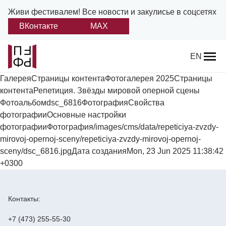
Живи фестивалем!
Все новости и закулисье в соцсетях
ВКонтакте
MAX
Назад
EN
ГалереяСтраницы контентаФотогалерея 2025Страницы
О фестивале
контентаРепетиция. Звёзды мировой оперной сцены
Фотоальбомdsc_6816ФотографияСвойства
Платонов
фотографииОсновные настройки
фотографииФотография/images/cms/data/repeticiya-zvzdy-
Положение о фестивале
mirovoj-opernoj-sceny/repeticiya-zvzdy-mirovoj-opernoj-
sceny/dsc_6816.jpgДата созданияMon, 23 Jun 2025 11:38:42
Учредители и партнеры
+0300
Дирекция
Контакты:
Платоновская премия
+7 (473) 255-55-30
Отчеты и документы