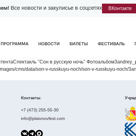
лем!
Все новости и закулисье в соцсетях
ВКонтакте
ПРОГРАММА
НОВОСТИ
БИЛЕТЫ
ФЕСТИВАЛЬ
тентаСпектакль "Сон в русскую ночь" Фотоальбом3andrey
es/cms/data/son-v-russkuyu-noch/son-v-russkuyu-noch/3an
Контакты:
Учред
+7 (473) 255-55-30
info@platonovfest.com