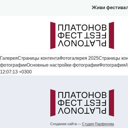
Живи фестива
ГалереяСтраницы контентаФотогалерея 2025Страницы кон
фотографииОсновные настройки фотографииФотография/imag
12:07:13 +0300
Создание сайта —
Cтудия Парфенова