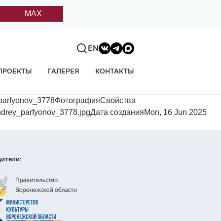
MAX
EN
ПРОЕКТЫ
ГАЛЕРЕЯ
КОНТАКТЫ
_parfyonov_3778ФотографияСвойства
drey_parfyonov_3778.jpgДата созданияMon, 16 Jun 2025
ители: