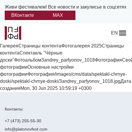
Живи фестивалем!
Все новости и закулисье в соцсетях
ВКонтакте
MAX
Назад
EN
ГалереяСтраницы контентаФотогалерея 2025Страницы
О фестивале
контентаСпектакль "Чёрные
доски"Фотоальбом3andrey_parfyonov_1018ФотографияСво
Платонов
фотографииОсновные настройки
фотографииФотография/images/cms/data/spektakl-chrnye-
Положение о фестивале
doski/spektakl-chrnye-doski/3andrey_parfyonov_1018.jpgДата
созданияMon, 30 Jun 2025 10:59:19 +0300
Учредители и партнеры
Дирекция
Контакты:
Платоновская премия
+7 (473) 255-55-30
info@platonovfest.com
Отчеты и документы