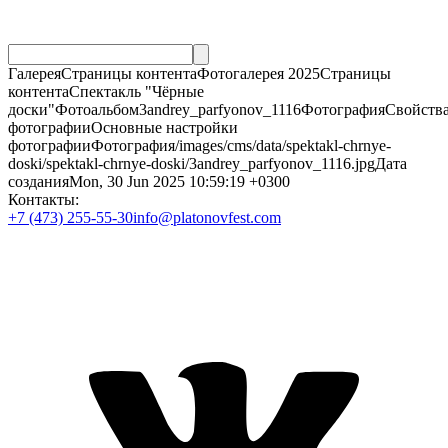
ГалереяСтраницы контентаФотогалерея 2025Страницы
контентаСпектакль "Чёрные
доски"Фотоальбом3andrey_parfyonov_1116ФотографияСвойств
фотографииОсновные настройки
фотографииФотография/images/cms/data/spektakl-chrnye-
doski/spektakl-chrnye-doski/3andrey_parfyonov_1116.jpgДата
созданияMon, 30 Jun 2025 10:59:19 +0300
Контакты:
+7 (473) 255-55-30
info@platonovfest.com