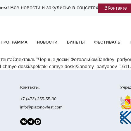
лем!
Все новости и закулисье в соцсетях
ВКонтакте
ПРОГРАММА
НОВОСТИ
БИЛЕТЫ
ФЕСТИВАЛЬ
нтентаСпектакль "Чёрные доски"Фотоальбом3andrey_parf
chrnye-doski/spektakl-chrnye-doski/3andrey_parfyonov_1611
Контакты:
Учред
+7 (473) 255-55-30
info@platonovfest.com