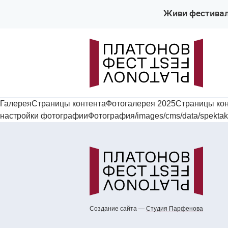
Живи фестива
ГалереяСтраницы контентаФотогалерея 2025Страницы ко
настройки фотографииФотография/images/cms/data/spektakl-
Создание сайта —
Cтудия Парфенова