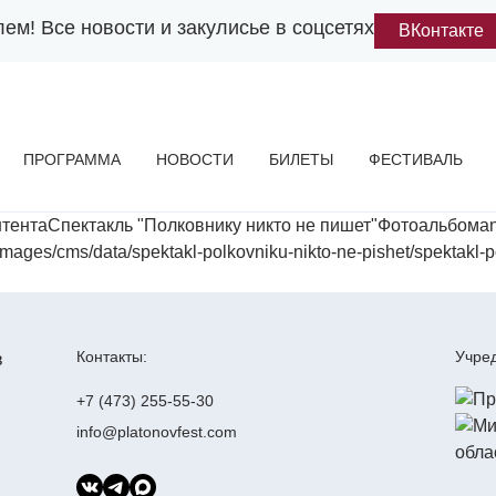
лем!
Все новости и закулисье в соцсетях
ВКонтакте
ПРОГРАММА
НОВОСТИ
БИЛЕТЫ
ФЕСТИВАЛЬ
тентаСпектакль "Полковнику никто не пишет"Фотоальбомa
cms/data/spektakl-polkovniku-nikto-ne-pishet/spektakl-pol
Контакты:
Учред
+7 (473) 255-55-30
info@platonovfest.com