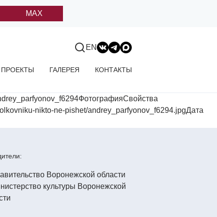
MAX
EN
ПРОЕКТЫ
ГАЛЕРЕЯ
КОНТАКТЫ
ndrey_parfyonov_f6294ФотографияСвойства
kovniku-nikto-ne-pishet/andrey_parfyonov_f6294.jpgДата
ители: