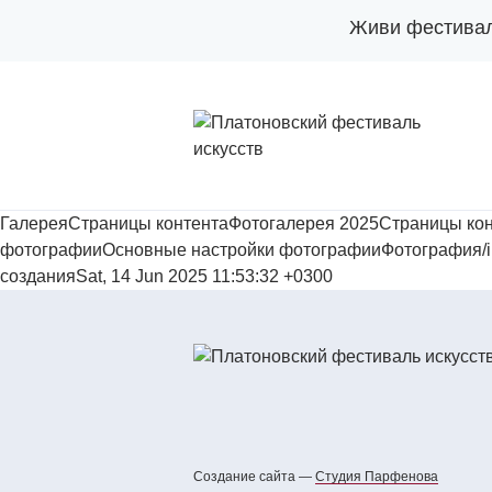
Живи фестива
ГалереяСтраницы контентаФотогалерея 2025Страницы кон
фотографииОсновные настройки фотографииФотография/images/
созданияSat, 14 Jun 2025 11:53:32 +0300
Создание сайта —
Cтудия Парфенова