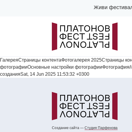
Живи фестива
ГалереяСтраницы контентаФотогалерея 2025Страницы кон
фотографииОсновные настройки фотографииФотография/images/
созданияSat, 14 Jun 2025 11:53:32 +0300
Создание сайта —
Cтудия Парфенова