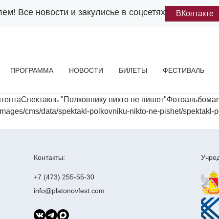
лем!
Все новости и закулисье в соцсетях
ВКонтакте
ПРОГРАММА
НОВОСТИ
БИЛЕТЫ
ФЕСТИВАЛЬ
тентаСпектакль "Полковнику никто не пишет"Фотоальбомa
cms/data/spektakl-polkovniku-nikto-ne-pishet/spektakl-pol
Контакты:
Учред
+7 (473) 255-55-30
info@platonovfest.com