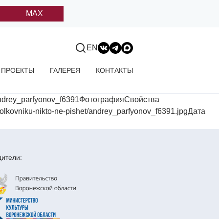
MAX
EN
ПРОЕКТЫ
ГАЛЕРЕЯ
КОНТАКТЫ
ndrey_parfyonov_f6391ФотографияСвойства
kovniku-nikto-ne-pishet/andrey_parfyonov_f6391.jpgДата
ители: