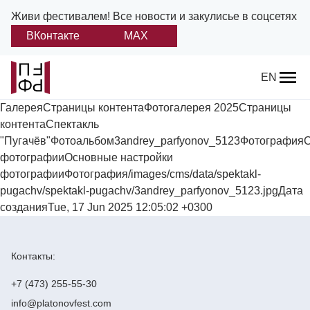
Живи фестивалем!
Все новости и закулисье в соцсетях
ВКонтакте
MAX
Назад
EN
ГалереяСтраницы контентаФотогалерея 2025Страницы
О фестивале
контентаСпектакль
"Пугачёв"Фотоальбом3andrey_parfyonov_5123Фотография
Платонов
фотографииОсновные настройки
фотографииФотография/images/cms/data/spektakl-
Положение о фестивале
pugachv/spektakl-pugachv/3andrey_parfyonov_5123.jpgДата
созданияTue, 17 Jun 2025 12:05:02 +0300
Учредители и партнеры
Дирекция
Контакты:
Платоновская премия
+7 (473) 255-55-30
info@platonovfest.com
Отчеты и документы