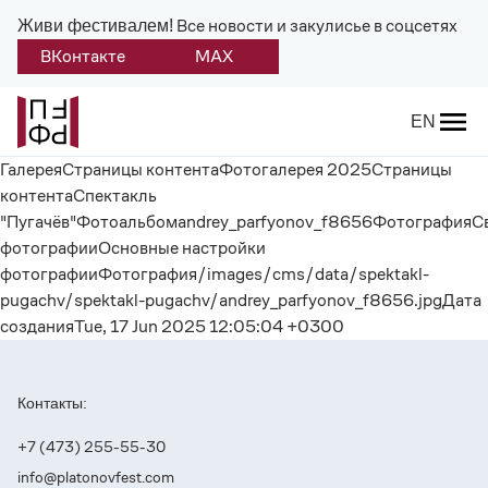
Все новости и закулисье в соцсетях
Живи фестивалем!
ВКонтакте
MAX
Назад
EN
ГалереяСтраницы контентаФотогалерея 2025Страницы
О фестивале
контентаСпектакль
"Пугачёв"Фотоальбомandrey_parfyonov_f8656ФотографияС
Платонов
фотографииОсновные настройки
фотографииФотография/images/cms/data/spektakl-
Положение о фестивале
pugachv/spektakl-pugachv/andrey_parfyonov_f8656.jpgДата
созданияTue, 17 Jun 2025 12:05:04 +0300
Учредители и партнеры
Дирекция
Контакты:
Платоновская премия
+7 (473) 255-55-30
info@platonovfest.com
Отчеты и документы