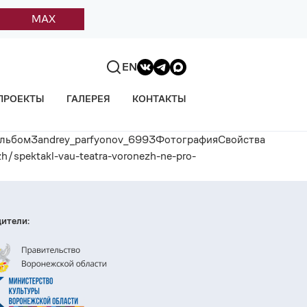
MAX
EN
ПРОЕКТЫ
ГАЛЕРЕЯ
КОНТАКТЫ
альбом3andrey_parfyonov_6993ФотографияСвойства
spektakl-vau-teatra-voronezh-ne-pro-
ители: