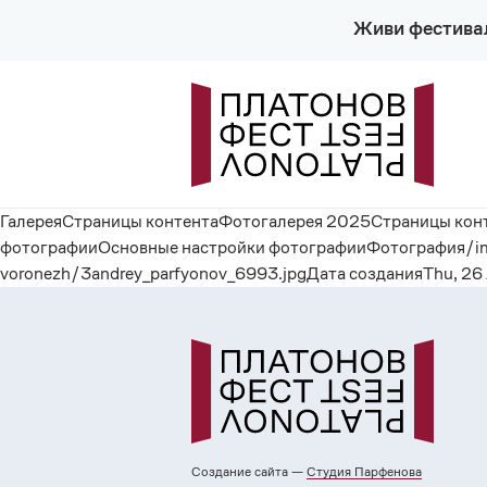
Живи фестива
ГалереяСтраницы контентаФотогалерея 2025Страницы конт
фотографииОсновные настройки фотографииФотография/image
voronezh/3andrey_parfyonov_6993.jpgДата созданияThu, 26
Создание сайта —
Cтудия Парфенова