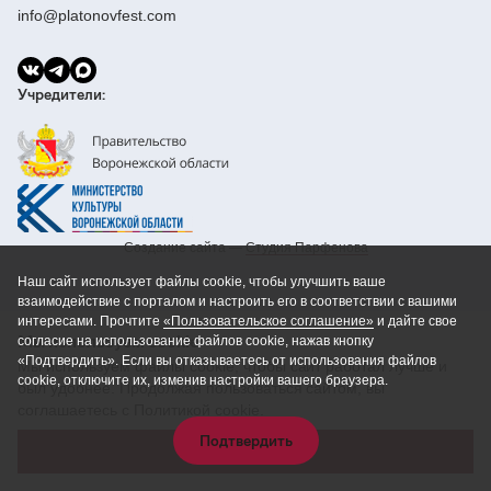
info@platonovfest.com
Учредители:
Создание сайта —
Cтудия Парфенова
Наш сайт использует файлы cookie, чтобы улучшить ваше
взаимодействие с порталом и настроить его в соответствии с вашими
интересами. Прочтите
«Пользовательское соглашение»
и дайте свое
Мы используем cookie
согласие на использование файлов cookie, нажав кнопку
«Подтвердить». Если вы отказываетесь от использования файлов
Мы используем файлы cookie, чтобы сайт работал лучше и
cookie, отключите их, изменив настройки вашего браузера.
был удобнее. Продолжая пользоваться сайтом, вы
соглашаетесь с Политикой cookie.
Подтвердить
Принять