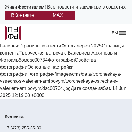
Живи фестивалем!
Все новости и закулисье в соцсетях
ВКонтакте
MAX
Назад
EN
О фестивале
ГалереяСтраницы контентаФотогалерея 2025Страницы
контентаТворческая встреча с Валерием Архиповым
Платонов
Фотоальбомdsc00734ФотографияСвойства
фотографииОсновные настройки
Положение о фестивале
фотографииФотография/images/cms/data/tvorcheskaya-
vstrecha-s-valeriem-arhipovym/tvorcheskaya-vstrecha-s-
Учредители и партнеры
valeriem-arhipovym/dsc00734.jpgДата созданияSat, 14 Jun
2025 12:19:38 +0300
Дирекция
Контакты:
Платоновская премия
+7 (473) 255-55-30
Отчеты и документы