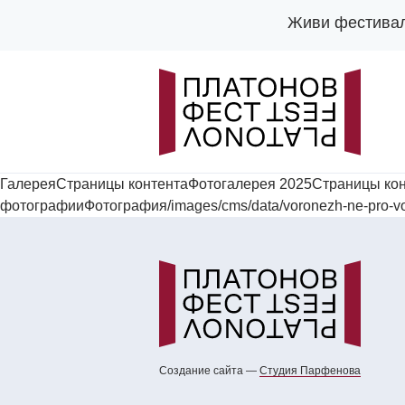
Живи фестива
ГалереяСтраницы контентаФотогалерея 2025Страницы ко
фотографииФотография/images/cms/data/voronezh-ne-pro-vor
Создание сайта —
Cтудия Парфенова