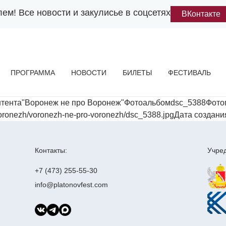
лем!
Все новости и закулисье в соцсетях
ВКонтакте
ПРОГРАММА
НОВОСТИ
БИЛЕТЫ
ФЕСТИВАЛЬ
нтента"Воронеж не про Воронеж"Фотоальбомdsc_5388Фот
onezh/voronezh-ne-pro-voronezh/dsc_5388.jpgДата создания
Контакты:
Учред
+7 (473) 255-55-30
info@platonovfest.com