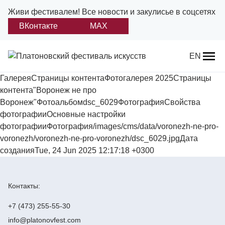
Живи фестивалем!
Все новости и закулисье в соцсетях
ВКонтакте
MAX
Назад
EN
ГалереяСтраницы контентаФотогалерея 2025Страницы
О фестивале
контента"Воронеж не про
Воронеж"Фотоальбомdsc_6029ФотографияСвойства
Платонов
фотографииОсновные настройки
фотографииФотография/images/cms/data/voronezh-ne-pro-
Положение о фестивале
voronezh/voronezh-ne-pro-voronezh/dsc_6029.jpgДата
созданияTue, 24 Jun 2025 12:17:18 +0300
Учредители и партнеры
Дирекция
Контакты:
Платоновская премия
+7 (473) 255-55-30
info@platonovfest.com
Отчеты и документы