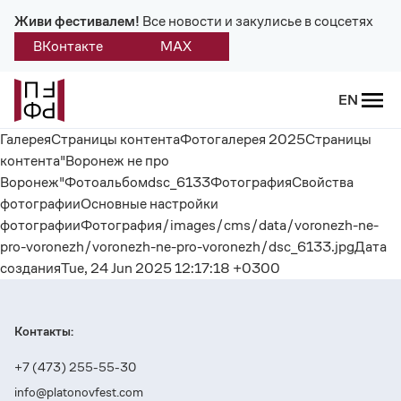
Живи фестивалем!
Все новости и закулисье в соцсетях
ВКонтакте
MAX
Назад
EN
ГалереяСтраницы контентаФотогалерея 2025Страницы
О фестивале
контента"Воронеж не про
Воронеж"Фотоальбомdsc_6133ФотографияСвойства
Платонов
фотографииОсновные настройки
фотографииФотография/images/cms/data/voronezh-ne-
Положение о фестивале
pro-voronezh/voronezh-ne-pro-voronezh/dsc_6133.jpgДата
созданияTue, 24 Jun 2025 12:17:18 +0300
Учредители и партнеры
Дирекция
Контакты:
Платоновская премия
+7 (473) 255-55-30
info@platonovfest.com
Отчеты и документы