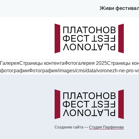
Живи фестива
ГалереяСтраницы контентаФотогалерея 2025Страницы ко
фотографииФотография/images/cms/data/voronezh-ne-pro-vor
Создание сайта —
Cтудия Парфенова