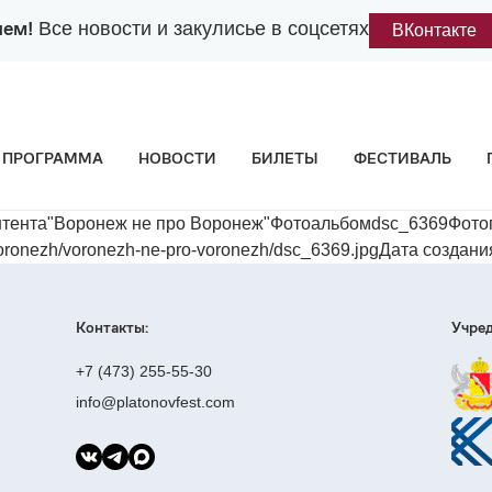
лем!
Все новости и закулисье в соцсетях
ВКонтакте
ПРОГРАММА
НОВОСТИ
БИЛЕТЫ
ФЕСТИВАЛЬ
нтента"Воронеж не про Воронеж"Фотоальбомdsc_6369Фот
onezh/voronezh-ne-pro-voronezh/dsc_6369.jpgДата создания
Контакты:
Учред
+7 (473) 255-55-30
info@platonovfest.com