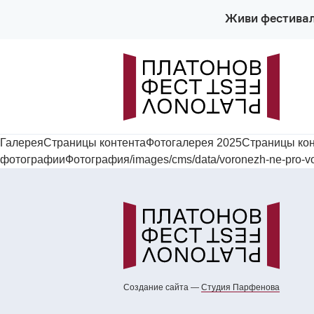
Живи фестива
ГалереяСтраницы контентаФотогалерея 2025Страницы ко
фотографииФотография/images/cms/data/voronezh-ne-pro-vor
Создание сайта —
Cтудия Парфенова