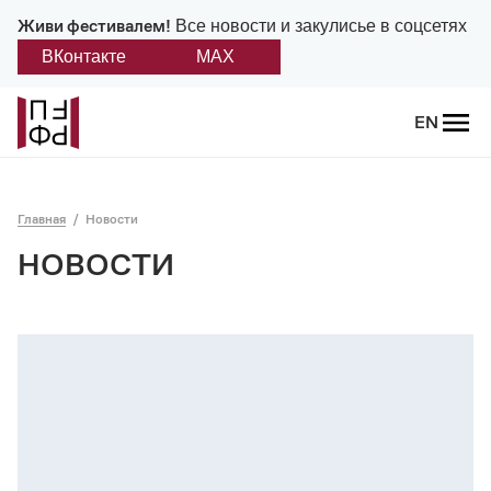
Живи фестивалем!
Все новости и закулисье в соцсетях
ВКонтакте
MAX
Назад
EN
О фестивале
Главная
Новости
Платонов
НОВОСТИ
Положение о фестивале
Учредители и партнеры
Дирекция
Платоновская премия
Отчеты и документы