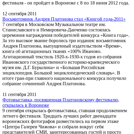
фестиваля - он пройдет в Воронеже с 8 по 18 июня 2012 года.
12 сентября 2011
Восьмитомник Андрея Платонова стал «Книгой года-2011»
7 сентября в Московском Музыкальном театре им.
Станиславского и Немировича-Данченко состоялась
церемония награждения победителей конкурса «Книга года».
За это высокое звание боролись три издания: восьмитомник
Андрея Платонова, выпущенный издательством «Время»,
книга об агитационных тканях «100% Иваново.
Агитационный текстиль 1920-х-1930-х годов из собрания
Ивановского государственного историко-краеведческого
музея им. Д.Г. Бурылина» и «Большая Российская
энциклопедия. Большой энциклопедический словарь». В
итоге гран-при главного национального конкурса получило
собрание сочинений Андрея Платонова.
11 сентября 2011
Фотовыставка, посвященная Платоновскому фестивалю,
открылась в Воронеже
9 сентября открылась фотовыставка, ставшая продолжением
летнего фестиваля. Тридцать лучших работ двенадцати
воронежских фотографов разместились на первом этаже
«Центра Галереи Чижова» и собрали вокруг себя
представителей СМИ, заинтересованных гостей и просто