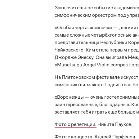
Заключительное событие академиче
симфоническим оркестром под упра
«Особая черта скрипачки — „легкий 
самые сложные четырёхголосные акко
представительница Республики Корея
Чайковского. Ким стала первым пре
Джордже Энеску. Она выиграла Меж
«Munetsugu Angel Violin competition»
На Платоновском фестивале искусств
симфонию ля-мажор Людвига ван Бе
«Воронежцы — очень гостеприимные, т
заинтересованные, благодарные. Когд
заставляет тебя играть еще больше 
Фото с репетиции.
Никита Пауков.
Фото с концерта.
Андрей Парфёнов.