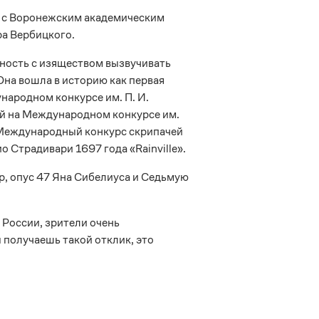
 с Воронежским академическим
а Вербицкого.
жность с изяществом вызвучивать
на вошла в историю как первая
народном конкурсе им. П. И.
ей на Международном конкурсе им.
 Международный конкурс скрипачей
о Страдивари 1697 года «Rainville».
р, опус 47 Яна Сибелиуса и Седьмую
 России, зрители очень
ы получаешь такой отклик, это