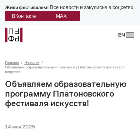
Живи фестивалем!
Все новости и закулисье в соцсетях
ВКонтакте
MAX
Назад
EN
О фестивале
Главная
Новости
Платонов
Объявляем образовательную программу Платоновского фестиваля
искусств!
Положение о фестивале
Объявляем образовательную
программу Платоновского
Учредители и партнеры
фестиваля искусств!
Дирекция
Платоновская премия
14 мая 2025
Отчеты и документы