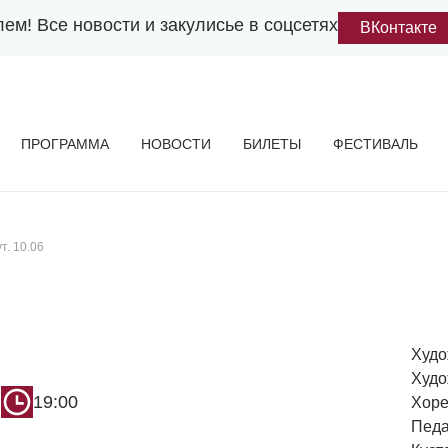
лем!
Все новости и закулисье в соцсетях
ВКонтакте
ПРОГРАММА
НОВОСТИ
БИЛЕТЫ
ФЕСТИВАЛЬ
т. 10.06
Худо
Худо
19:00
Хоре
Педа