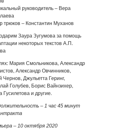
ов
кальный руководитель – Вера
лаева
р трюков – Константин Муханов
одарим Заура Зугумова за помощь
аптации некоторых текстов А.П.
ва
лях:
Мария Смольникова, Александр
истов, Александр Овчинников,
 Чернов, Джульетта Геринг,
лай Голубев, Борис Вайнзихер,
а Гусилетова и другие.
олжительность – 1 час 45 минут
антракта
ьера – 10 октября 2020