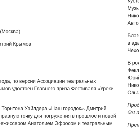
Куст
Музы
Нико
Авто
(Москва)
Благ
в ад
митрий Крымов
Чехо
В ро
Фекл
Юрий
 года, по версии Ассоциации театральных
Нико
рымов удостоен Главного приза Фестиваля «Уроки
Ольг
Прод
ы Торнтона Уайлдера «Наш городок». Дмитрий
без 
тправную точку для погружения в прошлое и новой
 режиссером Анатолием Эфросом и театральным
Прем