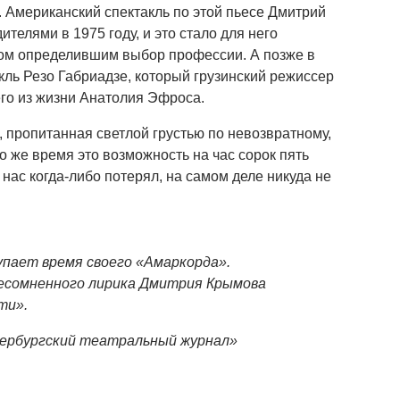
 Американский спектакль по этой пьесе Дмитрий
телями в 1975 году, и это стало для него
ом определившим выбор профессии. А позже в
кль Резо Габриадзе, который грузинский режиссер
го из жизни Анатолия Эфроса.
а, пропитанная светлой грустью по невозвратному,
то же время это возможность на час сорок пять
з нас когда-либо потерял, на самом деле никуда не
упает время своего «Амаркорда».
 несомненного лирика Дмитрия Крымова
ти».
ербургский театральный журнал»