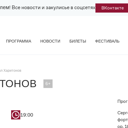
Все новости и закулисье в соцсетях
лем!
ВКонтакте
ПРОГРАММА
НОВОСТИ
БИЛЕТЫ
ФЕСТИВАЛЬ
л Харитонов
ИТОНОВ
Прог
Серг
19:00
форт
op. 1