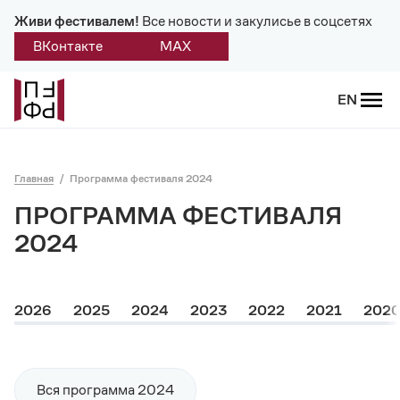
Живи фестивалем!
Все новости и закулисье в соцсетях
ВКонтакте
MAX
Назад
EN
О фестивале
Главная
Программа фестиваля 2024
Платонов
ПРОГРАММА ФЕСТИВАЛЯ
Положение о фестивале
2024
Учредители и партнеры
2026
2025
2024
2023
2022
2021
202
Дирекция
Платоновская премия
Вся программа 2024
Отчеты и документы