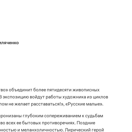
иляченко
тво» объединит более пятидесяти живописных
В экспозицию войдут работы художника из циклов
лом не желает расставаться!», «Русские малые».
пронизаны глубоким сопереживанием к судьбам
 во всех ее бытовых противоречиях. Поздние
ностью и меланхоличностью. Лирический герой