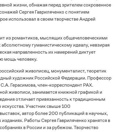
невной жизни, обнажая перед зрителем сокровенное
рсонажей Сергея Гавриляченко с понятием
рое использовал в своем творчестве Андрей
оит из романтиков, мыслящих общечеловеческими
к абсолютному гуманистическому идеалу, невзирая
еская направленность их намерений диктует
ю мощь человеку.
российский живописец, монументалист, теоретик
ародный художник Российской Федерации. Профессор
 С.А. Герасимова, член-корреспондент РАХ.
ьной живописи, занимается книжной графикой и
едения отличает привязанность к традиционным
 искусства. Участник свыше 100
ыставок, автор более 200 публикаций в научных,
изданиях. Работы Сергея Гавриляченко хранятся в
собраниях в России и за рубежом. Творчество