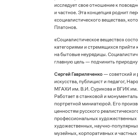
исследует свое отношение к повсед
и частное. Эта концепция роднит пе
«социалистического вещества», кото
Платонов.
«Социалистическое вещество» сост
категориями и стремящихся прийти 
на бытовые неурядицы. Социалистич
главную цель — подчинить природну
Сергей Гавриляченко
— советский и 
искусства, публицист и педагог, Н
МГАХИ им. В.И. Сурикова и ВГИК им.
Работает в станковой и монументал
портретной миниатюрой. Его произв
ценностям русского реалистического
профессиональных художественных в
художественных, научно-популярных 
музейных, корпоративных и частных 