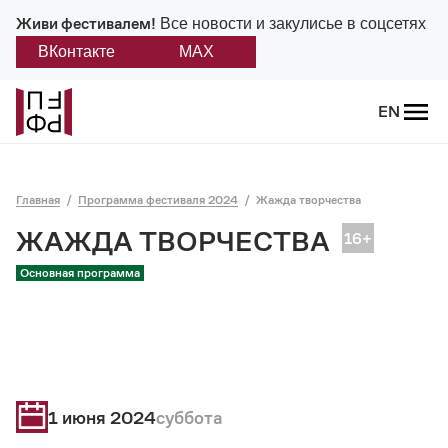
Живи фестивалем!
Все новости и закулисье в соцсетях
ВКонтакте
MAX
Назад
EN
О фестивале
Главная
Программа фестиваля 2024
Жажда творчества
Платонов
ЖАЖДА ТВОРЧЕСТВА
Положение о фестивале
Основная программа
Учредители и партнеры
Дирекция
Платоновская премия
1 июня 2024
суббота
Отчеты и документы