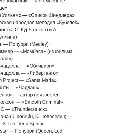
етербургский — «Утомлённое
це»
 Уильямс — «Список Шиндлера»
рская народная мелодия «Кубелек»
аботка С. Курбатского и А.
уллина)
г — Попурри (Medley)
иммер — «Момбаса» (из фильма
ало»)
ьяццолла — «Обливион»
ьяццолла — «Либертанго»
n Project — «Santa Maria»
онти — «Чардаш»
erlou» — автор неизвестен
жексон — «Smooth Criminal»
C — «Thunderstruck»
ана (К. Кобейн, К. Новоселич) —
ls Like Teen Spirit»
star — Попурри (Queen, Led