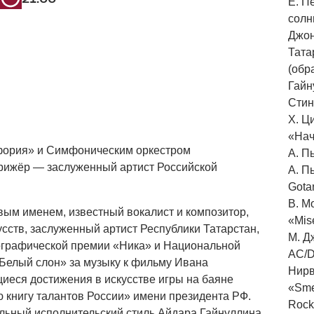
Е. П
солн
Джон
Тата
(обр
Гайн
Стин
Х. Ц
«Нач
фория» и Симфоническим оркестром
А. П
ирижёр — заслуженный артист Российской
А. П
Gota
В. М
вым именем, известный вокалист и композитор,
«Mis
сств, заслуженный артист Республики Татарстан,
М. Д
ографической премии «Ника» и Национальной
AC/D
«Белый слон» за музыку к фильму Ивана
Нирв
еся достижения в искусстве игры на баяне
«Smel
 книгу талантов России» имени президента РФ.
Rock
льный исполнительский стиль Айдара Гайнуллина,