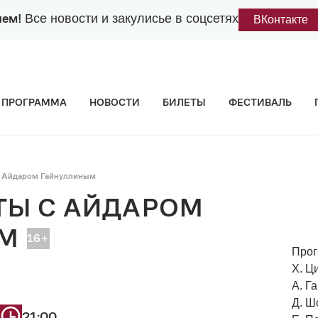
лем!
Все новости и закулисье в соцсетях
ВКонтакте
ПРОГРАММА
НОВОСТИ
БИЛЕТЫ
ФЕСТИВАЛЬ
с Айдаром Гайнуллиным
ТЫ С АЙДАРОМ
М
Прог
Х. Ц
А. Г
Д. Ш
21:00