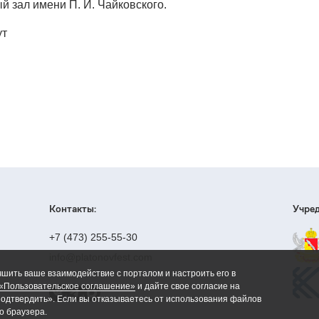
 зал имени П. И. Чайковского.
ут
Контакты:
Учред
+7 (473) 255-55-30
info@platonovfest.com
чшить ваше взаимодействие с порталом и настроить его в
«Пользовательское соглашение»
и дайте свое согласие на
Подтвердить». Если вы отказываетесь от использования файлов
о браузера.