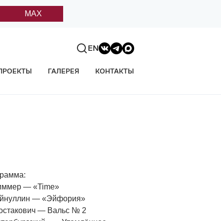
MAX
EN
ПРОЕКТЫ
ГАЛЕРЕЯ
КОНТАКТЫ
рамма:
иммер — «Time»
айнуллин — «Эйфория»
остакович — Вальс № 2