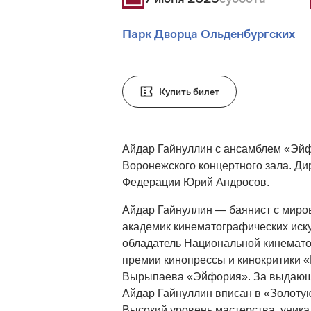
Парк Дворца Ольденбургских
Купить билет
Айдар Гайнуллин с ансамблем «Эй
Воронежского концертного зала. Д
Федерации Юрий Андросов.
Айдар Гайнуллин — баянист с миро
академик кинематографических иску
обладатель Национальной кинемат
премии кинопрессы и кинокритики 
Вырыпаева «Эйфория». За выдающи
Айдар Гайнуллин вписан в «Золотую
Высокий уровень мастерства, уника