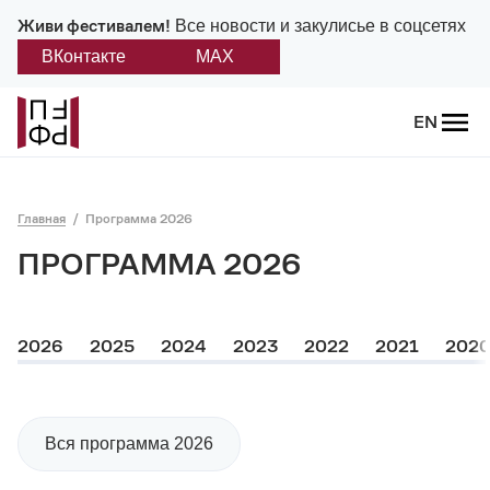
Живи фестивалем!
Все новости и закулисье в соцсетях
ВКонтакте
MAX
Назад
EN
О фестивале
Главная
Программа 2026
Платонов
ПРОГРАММА 2026
Положение о фестивале
Учредители и партнеры
2026
2025
2024
2023
2022
2021
202
Дирекция
Платоновская премия
Вся программа 2026
Отчеты и документы