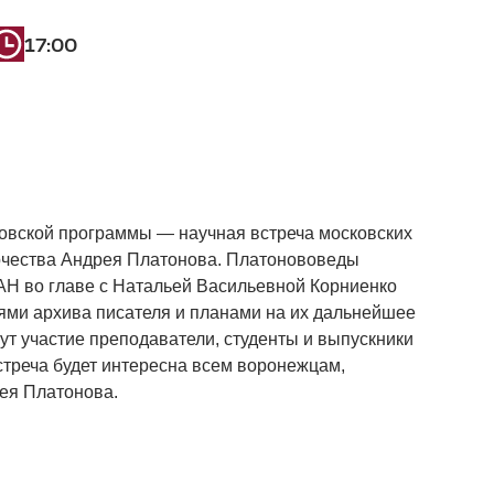
17:00
вской программы — научная встреча московских
рчества Андрея Платонова. Платонововеды
Н во главе с Натальей Васильевной Корниенко
ми архива писателя и планами на их дальнейшее
ут участие преподаватели, студенты и выпускники
стреча будет интересна всем воронежцам,
ея Платонова.