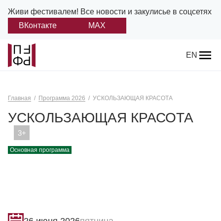
Живи фестивалем!
Все новости и закулисье в соцсетях
ВКонтакте
MAX
Назад
EN
О фестивале
Главная
Программа 2026
УСКОЛЬЗАЮЩАЯ КРАСОТА
Платонов
УСКОЛЬЗАЮЩАЯ КРАСОТА
Положение о фестивале
Учредители и партнеры
Основная программа
Дирекция
Платоновская премия
Отчеты и документы
26 июня 2026
пятница