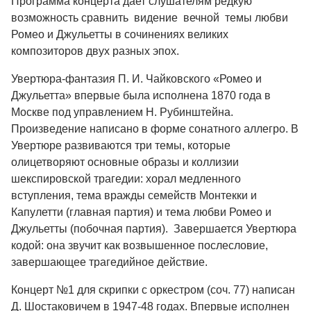
Программа концерта дает слушателям редкую
возможность сравнить видение вечной темы любви
Ромео и Джульетты в сочинениях великих
композиторов двух разных эпох.
Увертюра-фантазия П. И. Чайковского «Ромео и
Джульетта»
впервые была исполнена 1870 года в
Москве под управлением Н. Рубинштейна.
Произведение написано в форме сонатного аллегро. В
Увертюре развиваются три темы, которые
олицетворяют основные образы и коллизии
шекспировской трагедии: хорал медленного
вступления, тема вражды семейств Монтекки и
Капулетти (главная партия) и тема любви Ромео и
Джульетты (побочная партия). Завершается Увертюра
кодой: она звучит как возвышенное послесловие,
завершающее трагедийное действие.
Концерт №1 для скрипки с оркестром
(соч. 77) написан
Д. Шостаковичем в 1947-48 годах. Впервые исполнен