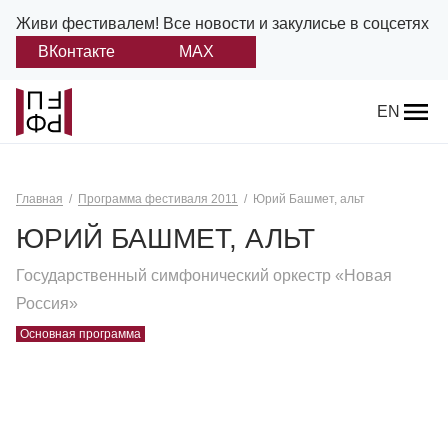
Живи фестивалем!
Все новости и закулисье в соцсетях
ВКонтакте
MAX
Назад
EN
О фестивале
Главная
Программа фестиваля 2011
Юрий Башмет, альт
Платонов
ЮРИЙ БАШМЕТ, АЛЬТ
Положение о фестивале
Государственный симфонический оркестр «Новая
Учредители и партнеры
Россия»
Основная программа
Дирекция
Платоновская премия
Отчеты и документы