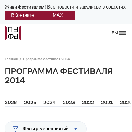
Живи фестивалем!
Все новости и закулисье в соцсетях
ВКонтакте
MAX
Назад
EN
О фестивале
Главная
Программа фестиваля 2014
Платонов
ПРОГРАММА ФЕСТИВАЛЯ
Положение о фестивале
2014
Учредители и партнеры
2026
2025
2024
2023
2022
2021
202
Дирекция
Платоновская премия
Фильтр мероприятий
Отчеты и документы