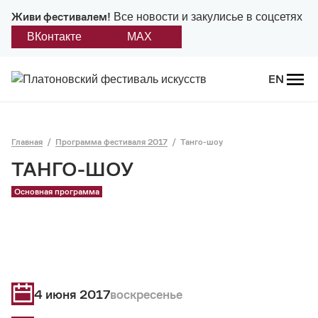
Живи фестивалем!
Все новости и закулисье в соцсетях
ВКонтакте
MAX
Назад
EN
О фестивале
Главная
Программа фестиваля 2017
Танго-шоу
Платонов
ТАНГО-ШОУ
Положение о фестивале
Основная программа
Учредители и партнеры
Дирекция
Платоновская премия
4 июня 2017
воскресенье
Отчеты и документы