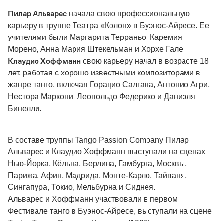
Пилар Альварес
начала свою профессиональную
карьеру в труппе Театра «Колон» в Буэнос-Айресе. Ее
учителями были Маргарита Терраньо, Каремия
Морено, Анна Мария Штекельман и Хорхе Гале.
Клаудио Хоффманн
свою карьеру начал в возрасте 18
лет, работая с хорошо известными композиторами в
жанре танго, включая Горацио Салгана, Антонио Агри,
Нестора Маркони, Леопольдо Федерико и Даниэля
Бинелли.
В составе труппы Tango Passion Company Пилар
Альварес и Клаудио Хоффманн выступали на сценах
Нью-Йорка, Кёльна, Берлина, Гамбурга, Москвы,
Парижа, Афин, Мадрида, Монте-Карло, Тайваня,
Сингапура, Токио, Мельбурна и Сиднея.
Альварес и Хоффманн участвовали в первом
Фестивале танго в Буэнос-Айресе, выступали на сцене