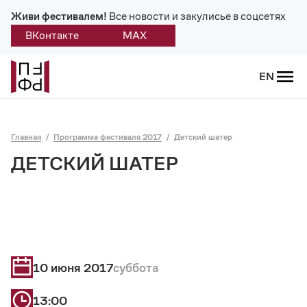
Живи фестивалем!
Все новости и закулисье в соцсетях
ВКонтакте
MAX
Назад
EN
О фестивале
Главная
Программа фестиваля 2017
Детский шатер
Платонов
ДЕТСКИЙ ШАТЕР
Положение о фестивале
Учредители и партнеры
Дирекция
10 июня 2017
суббота
Платоновская премия
13:00
Отчеты и документы