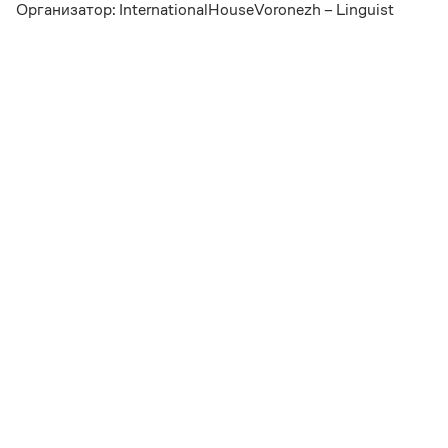
Организатор:
International
House
Voronezh
–
Linguist