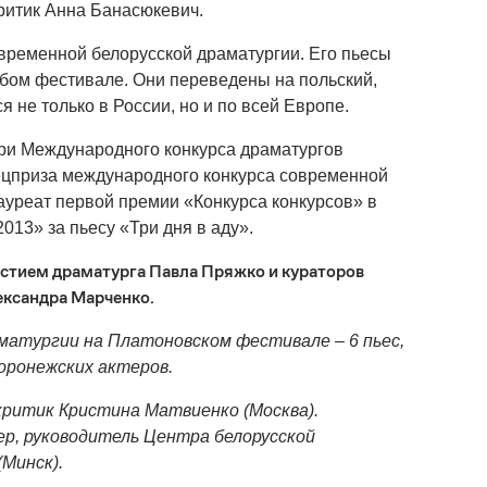
ритик Анна Банасюкевич.
временной белорусской драматургии. Его пьесы
юбом фестивале. Они переведены на польский,
я не только в России, но и по всей Европе.
ри Международного конкурса драматургов
спецприза международного конкурса современной
ауреат первой премии «Конкурса конкурсов» в
013» за пьесу «Три дня в аду».
астием драматурга Павла Пряжко и кураторов
ександра Марченко.
матургии на Платоновском фестивале – 6 пьес,
оронежских актеров.
ритик Кристина Матвиенко (Москва).
р, руководитель Центра белорусской
Минск).