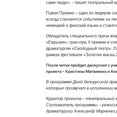
сами люди», – пишет театральный к
Павел Пряжко – один из лидеров со
всегда становятся событиями на л
немецкий и финский языки и ставятс
Обладатель специального приза жю
«Евразия», гран-при, II премии и 
драматургии «Свободный театр». Л
рамках фестиваля «Золотая маска-2
После читки пройдет дискуссия с уч
проекта – Кристины Матвиенко и Ал
В программе Дней белорусской дра
которые прозвучат в исполнении в
Куратор проекта – театральный к
Составитель программы – режиссе
драматургии Александр Марченко (