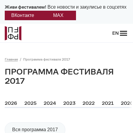
Живи фестивалем!
Все новости и закулисье в соцсетях
ВКонтакте
MAX
Назад
EN
О фестивале
Главная
Программа фестиваля 2017
Платонов
ПРОГРАММА ФЕСТИВАЛЯ
Положение о фестивале
2017
Учредители и партнеры
2026
2025
2024
2023
2022
2021
202
Дирекция
Платоновская премия
Вся программа 2017
Отчеты и документы